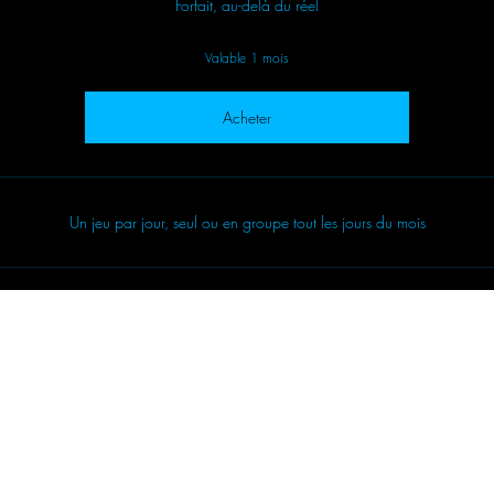
Forfait, au-delà du réel
Valable 1 mois
Acheter
Un jeu par jour, seul ou en groupe tout les jours du mois